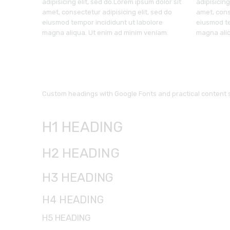
adipisicing elit, sed do.Lorem ipsum dolor sit
adipisicing
amet, consectetur adipisicing elit, sed do
amet, cons
eiusmod tempor incididunt ut labolore
eiusmod te
magna aliqua. Ut enim ad minim veniam.
magna aliq
Custom headings with Google Fonts and practical content 
H1 HEADING
H2 HEADING
H3 HEADING
H4 HEADING
H5 HEADING