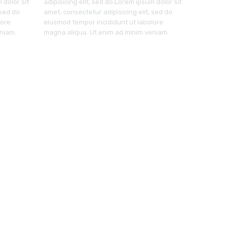
 dolor sit
adipisicing elit, sed do.Lorem ipsum dolor sit
 sed do
amet, consectetur adipisicing elit, sed do
lore
eiusmod tempor incididunt ut labolore
niam.
magna aliqua. Ut enim ad minim veniam.