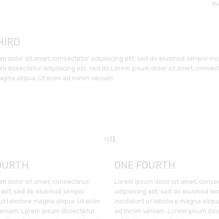
ma
HIRD
m dolor sit amet, consectetur adipisicing elit, sed do eiusmod tempor in
m dosectetur adipisicing elit, sed do.Lorem ipsum dolor sit amet, consect
agna aliqua. Ut enim ad minim veniam.
OURTH
ONE FOURTH
m dolor sit amet, consectetur
Lorem ipsum dolor sit amet, conse
g elit, sed do eiusmod tempor
adipisicing elit, sed do eiusmod t
 ut labolore magna aliqua. Ut enim
incididunt ut labolore magna aliqu
veniam. Lorem ipsum dosectetur
ad minim veniam. Lorem ipsum dos