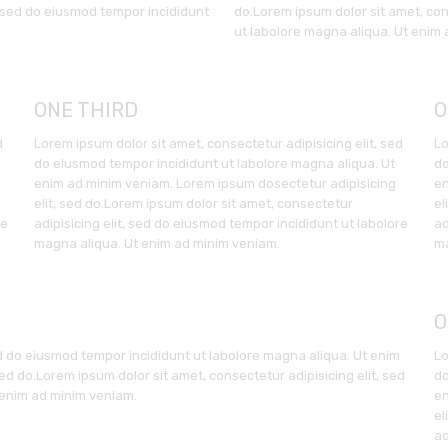
, sed do eiusmod tempor incididunt
do.Lorem ipsum dolor sit amet, con
ut labolore magna aliqua. Ut enim
ONE THIRD
O
d
Lorem ipsum dolor sit amet, consectetur adipisicing elit, sed
Lo
do eiusmod tempor incididunt ut labolore magna aliqua. Ut
do
enim ad minim veniam. Lorem ipsum dosectetur adipisicing
en
elit, sed do.Lorem ipsum dolor sit amet, consectetur
el
re
adipisicing elit, sed do eiusmod tempor incididunt ut labolore
ad
magna aliqua. Ut enim ad minim veniam.
ma
O
ed do eiusmod tempor incididunt ut labolore magna aliqua. Ut enim
Lo
ed do.Lorem ipsum dolor sit amet, consectetur adipisicing elit, sed
do
 enim ad minim veniam.
en
el
ad