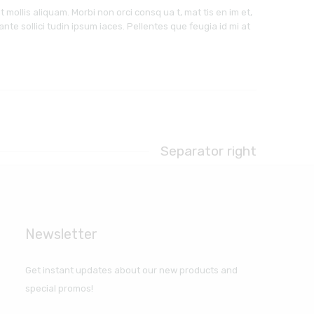
at mollis aliquam. Morbi non orci consq ua t, mat tis en im et,
nte sollici tudin ipsum iaces. Pellentes que feugia id mi at
Separator right
Newsletter
Get instant updates about our new products and
special promos!