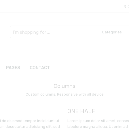
Search
here
PAGES
CONTACT
Columns
Custom columns. Responsive with all device
ONE HALF
ed do eiusmod tempor incididunt ut
Lorem ipsum dolor sit amet, consec
m dosectetur adipisicing elit, sed
labolore magna aliqua. Ut enim ad 