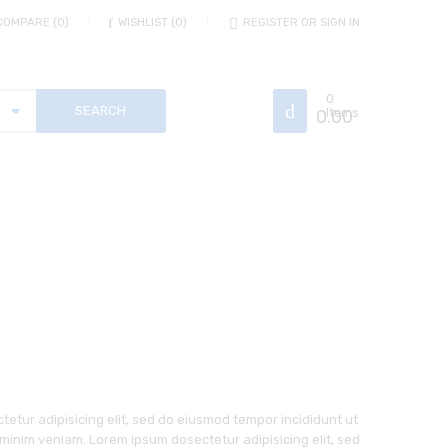
COMPARE
0
WISHLIST
0
REGISTER OR SIGN IN
0
0.00
Items
tetur adipisicing elit, sed do eiusmod tempor incididunt ut
minim veniam. Lorem ipsum dosectetur adipisicing elit, sed