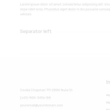
Lorem ipsum dolor sit amet, consectetur adipiscing elit. Vivamu
impe rdiet eros. Phasellus eget dolor in dui posuere consequa
ultrices.
Separator left
I
Cecilia Chapman 711-2880 Nulla St
Me
(+01)-800-3456-88
Me
youremail@yourdomain.com
Me