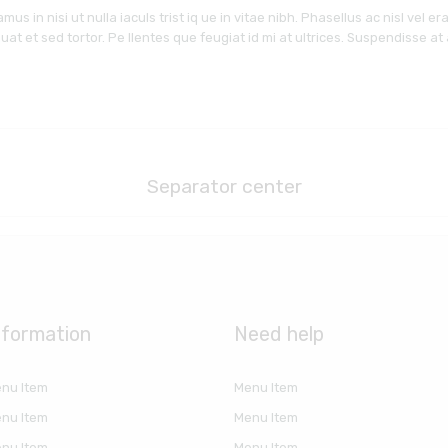
s in nisi ut nulla iaculs trist iq ue in vitae nibh. Phasellus ac nisl vel er
t et sed tortor. Pe llentes que feugiat id mi at ultrices. Suspendisse at a
Separator center
nformation
Need help
nu Item
Menu Item
nu Item
Menu Item
nu Item
Menu Item