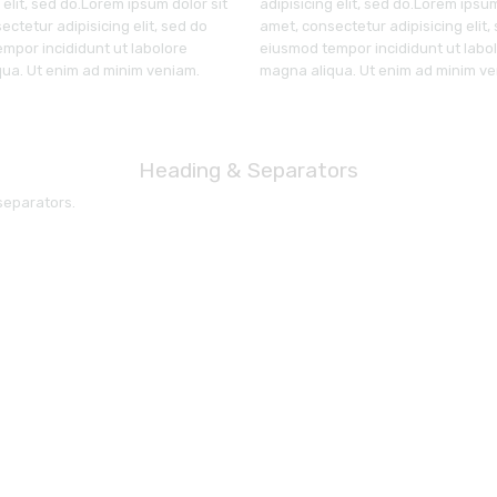
 elit, sed do.Lorem ipsum dolor sit
adipisicing elit, sed do.Lorem ipsum
ectetur adipisicing elit, sed do
amet, consectetur adipisicing elit,
mpor incididunt ut labolore
eiusmod tempor incididunt ut labo
ua. Ut enim ad minim veniam.
magna aliqua. Ut enim ad minim ve
Heading & Separators
separators.